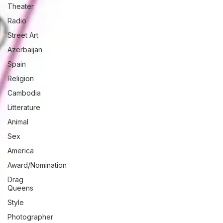
Theater
Radio
Street Art
Azerbaijan
Spain
Religion
Cambodia
Litterature
Animal
Sex
America
Award/Nomination
Drag
Queens
Style
Photographer