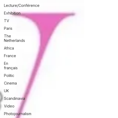
Lecture/Conférence
Exhibition
TV
Paris
The
Netherlands
Africa
France
En
français
Politic
Cinema
UK
Scandinavia
Video
Photojournalism