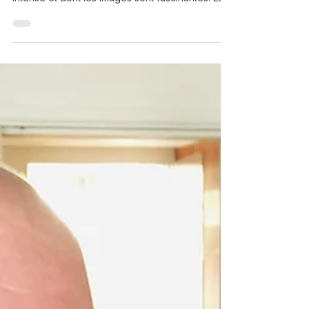
Grégory Herpe
Oct 31, 2025
Festival du Film Kazakh 2025
invité au Festival du film Kazakh, à Paris, pour la
projection du film Olma Djon. Une belle histoire,
intense et dont les images sont fascinantes. La
beauté irréelle du Kazakhstan, mais aussi la
magnifique images de la réalisatrice ouzbek
Victoria Yakubova.