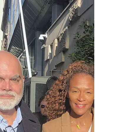
France.
Hier, j'ai eu l'honneur d'être invité à une
merveilleuse réunion organisée par Ohana & Co
et sa présidente, Mme Karine Ohana, dont le
thème était "A hauteur d'enfant". Autour de Mme
Sarah El Haïry, Haute-commisaire à l'enfance et
ancienne Ministre déléguée chargée de
l'Enfance, de la Jeunesse et des Familles, ainsi
que Secrétaire d'Etat chargée de la
Biodiversité, Karine Ohana avait réuni les
représentants de plusieurs grandes entreprises
pour œuvrer ensemble à la protectio